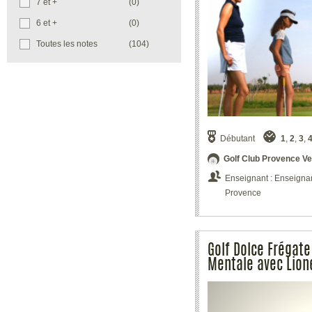
7 et +
(0)
cadeau EGF
, est un cadeau qui fera
plaisir. Vous permettrez tout simplement
6 et +
(0)
à l'acquéreur de profiter d'un panel de
Toutes les notes
(104)
dates de week-ends pour son stage de
golf. Consultez notamment sur cette
page les stages et séjours golf dans le
Var.
L'ensemble des variantes stages de golf
et séjours à l'achat sont accessibles en
bon cadeau
et peuvent être très
appréciées dans le cadre d'une fête :
Débutant
1
,
2
,
3
,
voyage de noce, départ en retraite, pour
Golf Club Provence Ve
un anniversaire, Saint Valentin, Noël...
Vous recevrez celui-ci par la Postedans
Enseignant : Enseignant
les meilleurs délais.
Provence
Golf Dolce Frégate
Mentale avec Lion