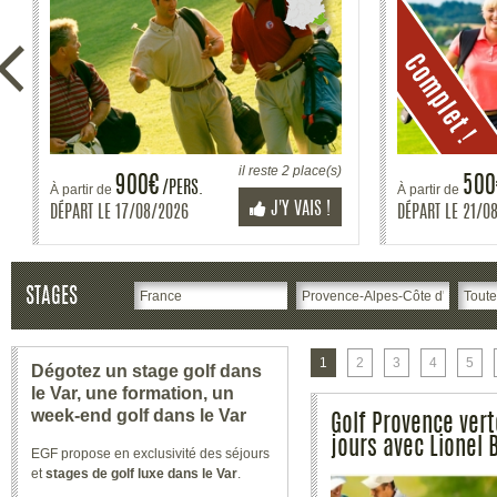
il reste 3 place(s)
400€
30
/PERS.
À partir de
À partir de
J'Y VAIS !
DÉPART LE
28/08/2026
DÉPART LE
31/0
STAGES
1
2
3
4
5
Dégotez un stage golf dans
le Var, une formation, un
week-end golf dans le Var
Golf Provence vert
jours avec Lionel
EGF propose en exclusivité des séjours
et
stages de golf luxe dans le Var
.
Découvrez tous nos packs de
séjours