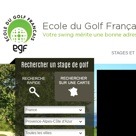
Ecole du Golf França
Votre swing mérite une bonne adre
STAGES ET
Rechercher un stage de golf
p
H
S
*