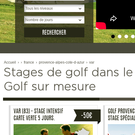
2
Accueil
›
›
france
›
provence-alpes-cote-d-azur
›
var
Stages de golf dans le
Golf sur mesure
GOLF PROVENCE VERTE (83) -
GOLF PROVENCE
STAGE 2 JRS 6 HRS
STAGE SPÉCIAL
PERFECTIONNEMENT AVEC LA
JOURS AVEC U
MÉTHODE MRP
CERTIFIÉ MRP