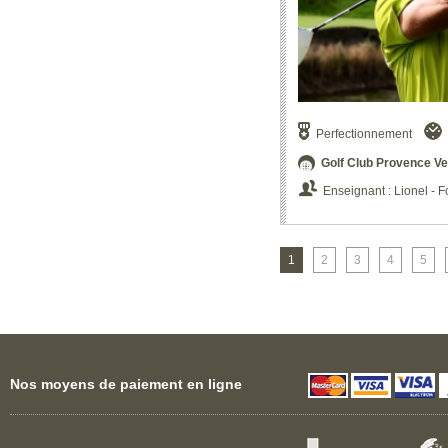
Perfectionnement
Golf Club Provence Ve
Enseignant : Lionel -
1
2
3
4
5
Nos moyens de paiement en ligne