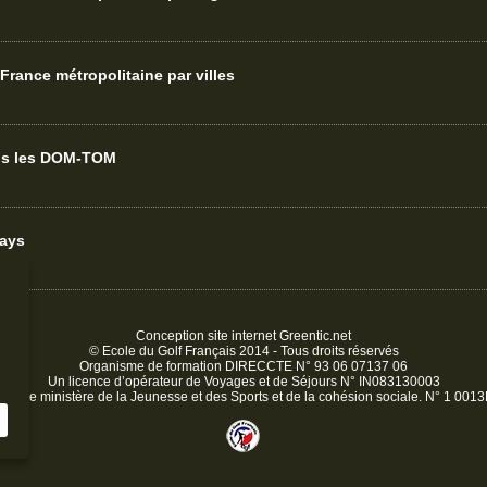
France métropolitaine par villes
ans les DOM-TOM
pays
Conception site internet
Greentic.net
© Ecole du Golf Français 2014 - Tous droits réservés
Organisme de formation DIRECCTE N° 93 06 07137 06
Un licence d’opérateur de Voyages et de Séjours N° IN083130003
é par le ministère de la Jeunesse et des Sports et de la cohésion sociale. N° 1 00