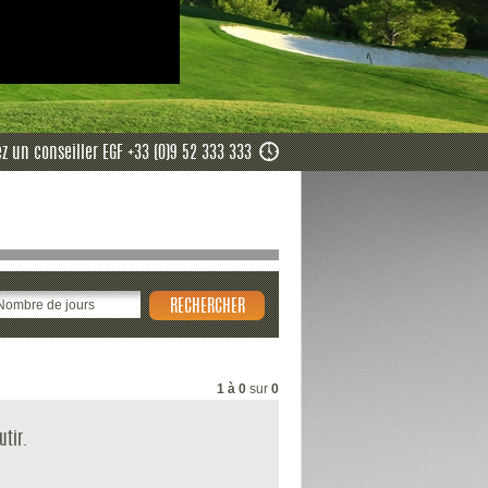
z un conseiller EGF +33 (0)9 52 333 333
1 à 0
sur
0
utir.