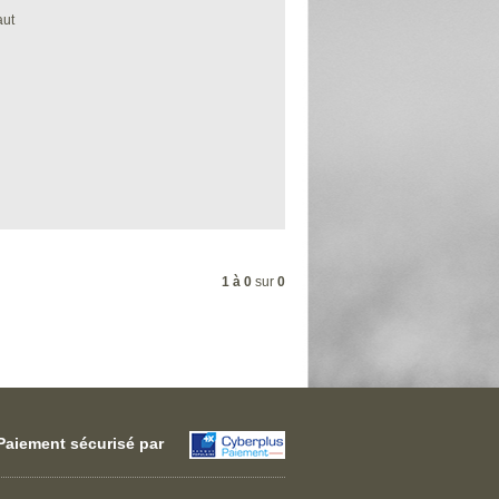
aut
1 à 0
sur
0
Paiement sécurisé par