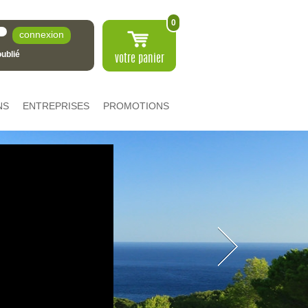
0
ublié
votre
panier
NS
ENTREPRISES
PROMOTIONS