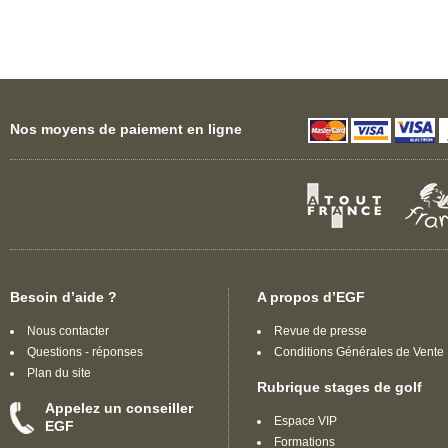
Envie d'un week end golf à côté de
Souraïde ? Vous souhaiteriez un séjour
golf de prestige avec vos proches à
Souraïde ?
Alors profitez des escapades golf près
de la nature ou laissez vous tentez par
une initiation golf à Souraïde.
Nos cours de golf avec EGF, c'est
Nos moyens de paiement en ligne
l'assurance de jouir d'un instant
magique entre collègues ou en
amoureux, dans des golfs d'exception.
Découvrez toutes nos formules de
séjours et stages de golf à Souraïde
.
Bénéficiez des plus intéressantes offres
et promotions pour votre
stage de golf
Souraïde
, séjour ou voyage golf en
semaine ou weekend.
Besoin d’aide ?
A propos d’EGF
EGF, présente en exclusivité des
séjours et
stages de golf luxe à
Nous contacter
Revue de presse
Souraïde
.
Questions - réponses
Conditions Générales de Vente
Rechercher un
stage de golf à
Plan du site
Souraïde
mais aussi un cours de golf,
Rubrique stages de golf
une formation, une leçon privée en
Appelez un conseiller
France à
Souraïde
ou à proximité de
Espace VIP
EGF
Souraïde
en Pyrénées-Atlantiques dans
Formations