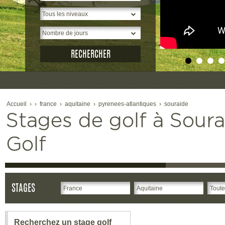
Accueil
›
›
france
›
aquitaine
›
pyrenees-atlantiques
›
souraide
Stages de golf à Souraï
Golf
STAGES
Recherchez un stage golf