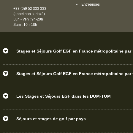
Provence-Alpes-Côte d'Azur
, proche
Entreprises
de La Turbie en Alpes-Maritimes.
+33 (0)9 52 333 333
Grâce à la
carte cadeau EGF
, faites
(appel non surtaxé)
plaisir avec une découverte au golf de
Lun - Ven : 9h-20h
La Turbie à vos amis ! Un cadeau
Sam : 10h-18h
original et simple, la carte cadeau se
module à vos évènements, vos souhaits
et votre porte-monnaie. Toutes nos
stages pourront être achetées via les
Bons cadeaux. L'école de golf Français
Stages et Séjours Golf EGF en France métropolitaine par
est à votre écoute en cas de doute lors
de votre réservation de stage.
La carte cadeau EGF pour
un stage voyage, séjour,
Stages et Séjours Golf EGF en France métropolitaine par v
week-end golf à La Turbie
Séjours à thème à La Turbie,
une idée cadeau à offrir
Les Stages et Séjours EGF dans les DOM-TOM
sous forme de bons
cadeaux
Chez EGF, offrez un instant inoubliable,
Séjours et stages de golf par pays
faites plaisir avec un stage golf de
qualité à La Turbie, avec notre
chèque
cadeau golf
ou en cochant la case «