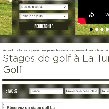
Accueil
›
›
france
›
provence-alpes-cote-d-azur
›
alpes-maritimes
›
la-turbie
Stages de golf à La Tur
Golf
STAGES
Réservez un stage golf La