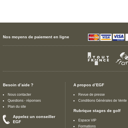
Besoin d'un week end golf près de La
Turbie ? Vous préféreriez un séjour golf
de prestige avec votre épouse à La
Turbie ?
N'hésitez plus choisissez les escapades
golf en bord de mer ou laissez vous
tentez par une initiation golf à La Turbie.
Nos moyens de paiement en ligne
Les cours de golf avec EGF, c'est
l'opportunité de profiter d'un instant
éternel entre collègues ou en
amoureux, dans des cadres sublimes.
Retrouvez toutes nos offres de
séjours
et stages de golf à La Turbie
.
Rechercher un
stage de golf à La
Turbie
mais aussi un cours de golf, une
formation, une leçon privée en France à
Besoin d’aide ?
A propos d’EGF
La Turbie
ou à coté de
La Turbie
en
Alpes-Maritimes dans la région
Nous contacter
Revue de presse
Provence-Alpes-Côte d'Azur.
Questions - réponses
Conditions Générales de Vente
EGF, présente en exclusivité des
Plan du site
séjours et
stages de golf luxe à La
Rubrique stages de golf
Turbie
.
Appelez un conseiller
www.egf.fr propose des forfaits golf +
Espace VIP
EGF
hôtel week-end ou semaine en région
Formations