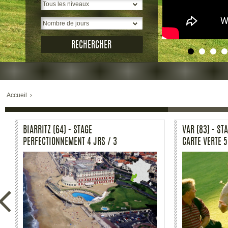
Accueil
›
GOLF PROVENCE VERTE (83) -
GOLF PROVENCE
STAGE SPÉCIAL CARTE VERTE 3
STAGE 2 JRS C
JOURS AVEC UN ENSEIGNANT
MÉTHODE MRP 
CERTIFIÉ MRP
BÉRARD.