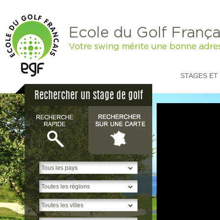
Ecole du Golf França
Votre swing mérite une bonne adre
STAGES ET
Rechercher un stage de golf
p
H
S
*
2