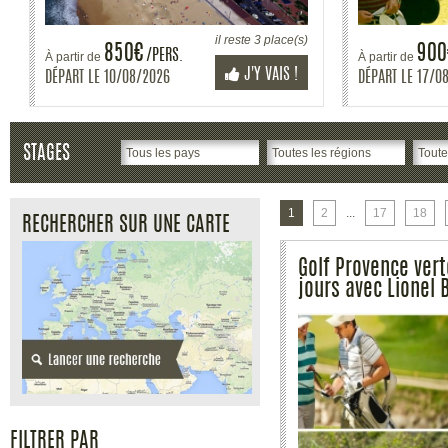
il reste 0 place(s)
500€
40
/PERS.
À partir de
À partir de
J'Y VAIS !
DÉPART LE
21/08/2026
DÉPART LE
21/0
STAGES
1
2
...
17
18
RECHERCHER SUR UNE CARTE
Golf Provence vert
jours avec Lionel
FILTRER PAR