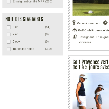
Enseignant certifié MRP
(230)
NOTE DES STAGIAIRES
Perfectionnement
8 et +
(51)
Golf Club Provence Ve
7 et +
(0)
Enseignant : Enseignant
6 et +
(0)
Provence
Toutes les notes
(328)
Golf Provence vert
de 1 à 5 jours ave