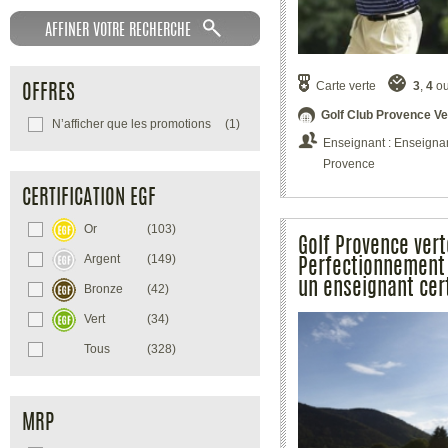
Carte verte
3
,
4
o
OFFRES
Golf Club Provence Ve
N’afficher que les promotions
(1)
Enseignant : Enseignant
Provence
CERTIFICATION EGF
Or
(103)
Golf Provence vert
Argent
(149)
Perfectionnement 
un enseignant cer
Bronze
(42)
Vert
(34)
Tous
(328)
MRP