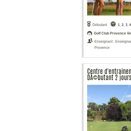
Débutant
1
,
2
,
3
,
Golf Club Provence Ve
Enseignant : Enseignant
Provence
Centre d'entraine
DÃ©butant 2 jours