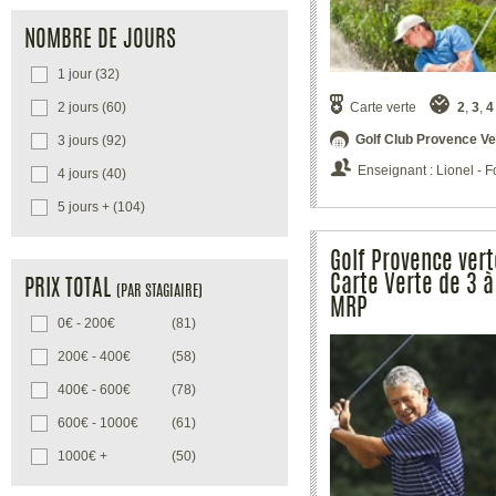
NOMBRE DE JOURS
1 jour
(32)
Carte verte
2
,
3
,
4
2 jours
(60)
Golf Club Provence Ve
3 jours
(92)
Enseignant : Lionel -
4 jours
(40)
5 jours +
(104)
Golf Provence vert
Carte Verte de 3 à
PRIX TOTAL
(PAR STAGIAIRE)
MRP
0€ - 200€
(81)
200€ - 400€
(58)
400€ - 600€
(78)
600€ - 1000€
(61)
1000€ +
(50)