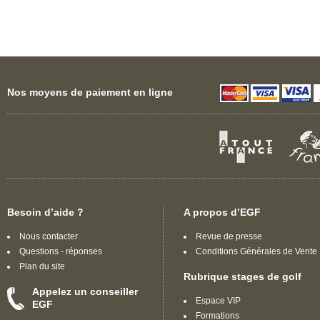
N'hésitez plus choisissez les escapades
golf en bord de mer ou faites le choix d'
une initiation golf à Baillargues.
Vos leçons de golf avec EGF, c'est la
chance de bénéficier d'un moment
intemporel entre proches ou en
amoureux, dans des lieux de haut
standing.
Nos moyens de paiement en ligne
Découvrez vos escapades
golf à Baillargues avec EGF
le pro du stage de golf sur
mesure
Weekend golf à Baillargues à
var déterminant ex :la côte
d'Azur, la montagne, escapade
golf dans des hôtels de
Besoin d’aide ?
A propos d’EGF
charme.
Nous contacter
Revue de presse
EGF vous donne la possibilité de passer
Questions - réponses
Conditions Générales de Vente
des instants de détente golf, de bons
Plan du site
temps et de complicité avec des
Rubrique stages de golf
collègues de travail sur les plus
Appelez un conseiller
prestigieux
golf à Baillargues
.
Espace VIP
EGF
Week-end golf insolite, romantique,
Formations