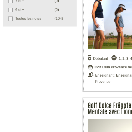
7 et +
(0)
cadeau EGF
, est un cadeau qui fera
plaisir. Vous permettrez tout simplement
6 et +
(0)
à l'acquéreur de profiter d'un panel de
Toutes les notes
(104)
dates de week-ends pour son stage de
golf. Consultez notamment sur cette
page les stages et séjours golf dans le
Var.
L'ensemble des variantes stages de golf
et séjours à l'achat sont accessibles en
bon cadeau
et peuvent être très
appréciées dans le cadre d'une fête :
Débutant
1
,
2
,
3
,
voyage de noce, départ en retraite, pour
Golf Club Provence Ve
un anniversaire, Saint Valentin, Noël...
Vous recevrez celui-ci par la Postedans
Enseignant : Enseignant
les meilleurs délais.
Provence
Golf Dolce Frégate
Mentale avec Lion