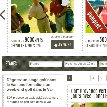
il reste 3 place(s)
400€
30
/PERS.
À partir de
À partir de
J'Y VAIS !
DÉPART LE
28/08/2026
DÉPART LE
31/0
STAGES
1
2
3
4
5
Dégotez un stage golf dans
le Var, une formation, un
week-end golf dans le Var
Golf Provence vert
jours avec Lionel
EGF propose en exclusivité des séjours
et
stages de golf luxe dans le Var
.
Découvrez tous nos packs de
séjours