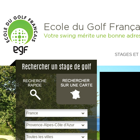
Ecole du Golf França
Votre swing mérite une bonne adre
STAGES ET
Rechercher un stage de golf
p
H
S
*