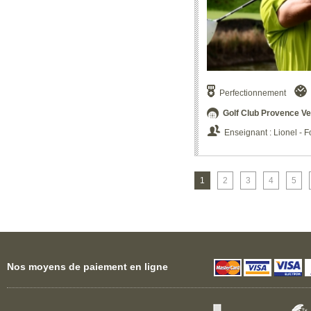
Perfectionnement
Golf Club Provence Ve
Enseignant : Lionel -
1
2
3
4
5
Nos moyens de paiement en ligne