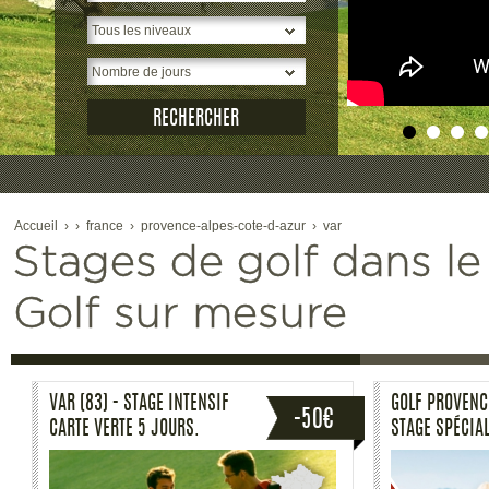
2
Accueil
›
›
france
›
provence-alpes-cote-d-azur
›
var
Stages de golf dans le
Golf sur mesure
GOLF PROVENCE VERTE (83) -
GOLF PROVENCE
STAGE 2 JRS 6 HRS
STAGE SPÉCIAL
PERFECTIONNEMENT AVEC LA
JOURS AVEC U
MÉTHODE MRP
CERTIFIÉ MRP