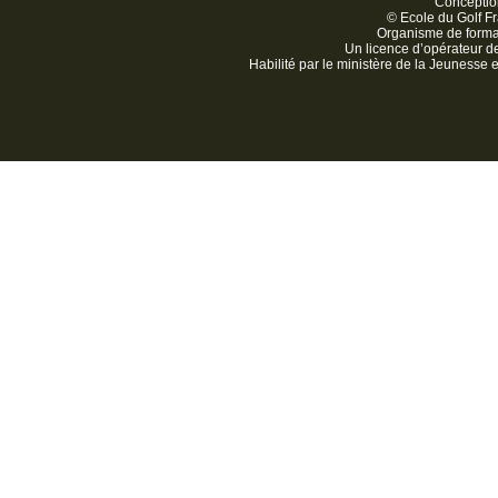
Conception
© Ecole du Golf Fr
Organisme de form
Un licence d’opérateur 
Habilité par le ministère de la Jeunesse