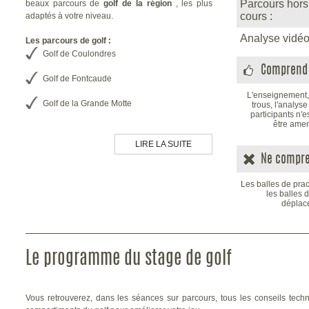
Parcours hors
beaux parcours de
golf de la région
, les plus
cours :
adaptés à votre niveau.
Analyse vidéo
Les parcours de golf :
Golf de Coulondres
Comprend 
Golf de Fontcaude
L'enseignement,
Golf de la Grande Motte
trous, l'analys
participants n'e
être amen
Ce choix de parcours de golf en fait une
destination de tout premier choix offrant toutes les
LIRE LA SUITE
caractéristiques d'un moment golfique
Ne compre
exceptionnel.
Si vous souhaitez obtenir plus d'informations ou
Les balles de pract
un renseignement précis, contactez-nous.
les balles 
déplace
Le programme du stage de golf
Vous retrouverez, dans les séances sur parcours, tous les conseils techn