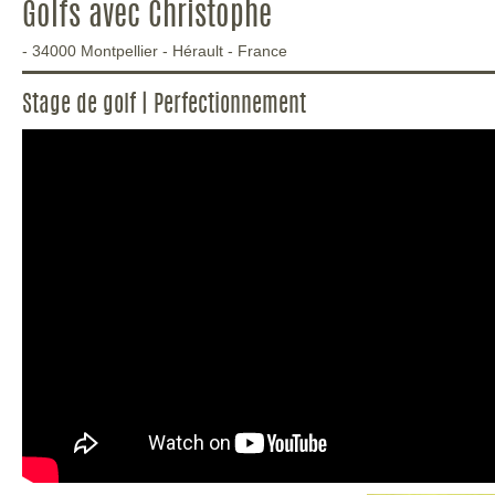
Golfs avec Christophe
-
34000
Montpellier
-
Hérault
-
France
Stage de golf | Perfectionnement