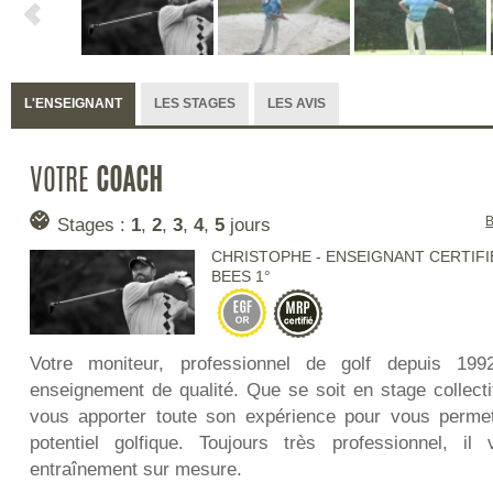
L'ENSEIGNANT
LES STAGES
LES AVIS
VOTRE
COACH
Stages :
1
,
2
,
3
,
4
,
5
jours
B
CHRISTOPHE - ENSEIGNANT CERTIFI
BEES 1°
Votre moniteur, professionnel de golf depuis 19
enseignement de qualité. Que se soit en stage collectif
vous apporter toute son expérience pour vous permett
potentiel golfique. Toujours très professionnel, i
entraînement sur mesure.