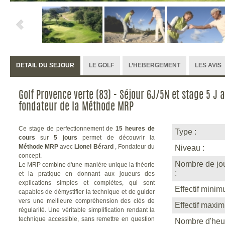
DETAIL DU SEJOUR
LE GOLF
L’HEBERGEMENT
LES AVIS
Golf Provence verte (83) - Séjour 6J/5N et stage 5 J 
fondateur de la Méthode MRP
Ce stage de perfectionnement de
15 heures de
Type :
cours
sur
5 jours
permet de découvrir la
Méthode MRP
avec
Lionel Bérard
, Fondateur du
Niveau :
concept.
Nombre de jou
Le MRP combine d'une manière unique la théorie
:
et la pratique en donnant aux joueurs des
explications simples et complètes, qui sont
Effectif minim
capables de démystifier la technique et de guider
vers une meilleure compréhension des clés de
Effectif maxi
régularité.
Une véritable simplification rendant la
technique accessible, sans remettre en question
Nombre d'heu