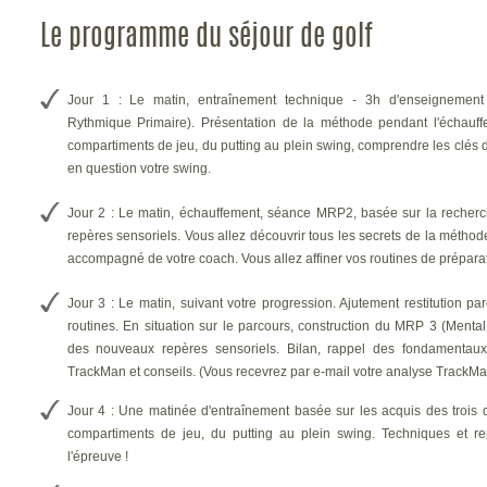
musculaires autour d'un green, pour
reprogrammer une bonne coordination. Les
Le programme du séjour de golf
exercices vous permettront d'évaluer votre
souplesse et vous feront instantanément
constater un gain de mobilité.
Jour 1 : Le matin, entraînement technique - 3h d'enseignem
Rythmique Primaire).
Présentation de la méthode pendant l'échauf
Ensuite, suivent des exercices simples pour
trouver votre rythme. D'ateliers en ateliers, les
compartiments de jeu, du putting au plein swing, comprendre les clés d
éducatifs vous amènent au plein swing tout en
en question votre swing.
évitant l'ennui et la routine. Tous les exercices
sont autant de ressources, de sensations et de
Jour 2 : Le matin, échauffement, séance MRP2, basée sur la recher
perception des justes tensions nécessaires. On
repères sensoriels.
Vous allez découvrir tous les secrets de la méthode,
sort de ces cours détendu, bien dans son swing et
accompagné de votre coach.
Vous allez affiner vos routines de prépara
dans sa tête, avec des objectifs précis.
Possibilité de location de matériel à prix
préferentiel auprès d'EGF (10€ / jour la demi-serie
Jour 3 : Le matin, suivant votre progression.
Ajutement restitution pa
et 15€ / jour la serie compléte)
routines.
En situation sur le parcours, construction du MRP 3 (Mental 
des nouveaux repères sensoriels.
Bilan, rappel des fondamentau
L'Hébergement Mercure Hôtel Golf et Spa à
TrackMan et conseils.
(Vous recevrez par e-mail votre analyse TrackM
Barbaroux ****
Arrivée la veille du début du stage - 5 Nuits en
Jour 4 : Une matinée d'entraînement basée sur les acquis des trois 
Chambre Double Privilège en formule Demi-
compartiments de jeu, du putting au plein swing.
Techniques et re
Pension.
l'épreuve !