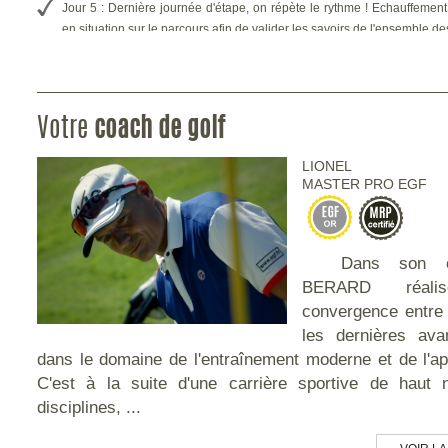
Jour 5 : Dernière journée d'étape, on répète le rythme !
Echauffement
en situation sur le parcours afin de valider les savoirs de l'ensemble
MRP.
Si le nombre minimal de participants n'est pas atteint, le Professeur peut
d'heures d'enseignement d'un tiers.
Votre
coach de golf
LIONEL
MASTER PRO EGF
Dans son ense
BERARD réali
convergence entre 
les dernières av
dans le domaine de l'entraînement moderne et de l'ap
C'est à la suite d'une carrière sportive de haut 
disciplines, ...