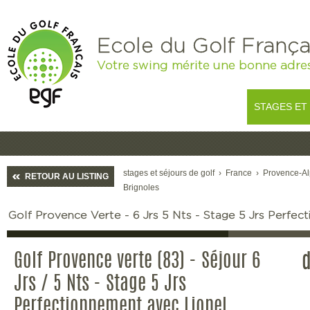
Ecole du Golf França
Votre swing mérite une bonne adre
STAGES ET
stages et séjours de golf
›
France
›
Provence-Al
RETOUR AU LISTING
Brignoles
Golf Provence Verte - 6 Jrs 5 Nts - Stage 5 Jrs Perfe
Golf Provence verte (83) - Séjour 6
Jrs / 5 Nts - Stage 5 Jrs
Perfectionnement avec Lionel