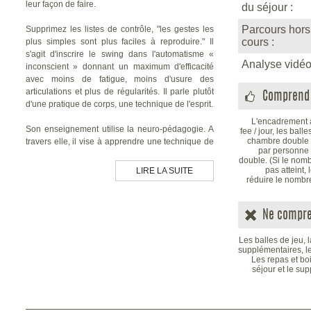
leur façon de faire.
du séjour :
Parcours hors
Supprimez les listes de contrôle, "les gestes les
cours :
plus simples sont plus faciles à reproduire."
Il
s'agit d'inscrire le swing dans l'automatisme «
Analyse vidéo
inconscient » donnant un maximum d'efficacité
avec moins de fatigue, moins d'usure des
articulations et plus de régularités.
Il parle plutôt
Comprend 
d'une pratique de corps, une technique de l'esprit.
L'encadrement 
Son enseignement utilise la neuro-pédagogie.
A
fee / jour, les bal
chambre double p
travers elle, il vise à apprendre une technique de
par personne
mémorisation plus efficace.
Dans ses cours, les
double. (Si le nomb
joueurs donnent en associant des images
pas atteint,
LIRE LA SUITE
mentales à des ressentis.
Ici, pas de correction
réduire le nombr
isolé, pas d'apprentissage séquentiel, les joueurs
progressent avec leurs propres expériences.
Ne compre
Une séance dure 3 heures ;
elle se déroule sur
plusieurs ateliers, du putting au plein swing, du
Les balles de jeu, 
green au départ, à l'inverse du jeu sur le
supplémentaires, le
parcours.
Les repas et boi
séjour et le s
Les éducatifs sont variés, simples et ludiques. La
séance commence par une série d'allongements