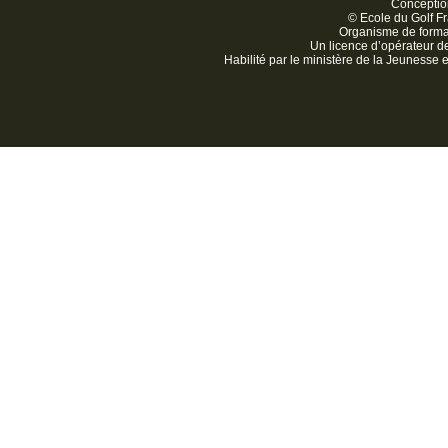
Conception
© Ecole du Golf Fr
Organisme de form
Un licence d’opérateur 
Habilité par le ministère de la Jeunesse