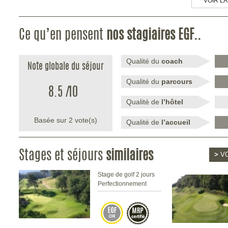
VOIR LA
Ce qu’en pensent
nos stagiaires EGF..
Qualité du
coach
Note globale du séjour
Qualité du
parcours
8.5
/
10
Qualité de
l’hôtel
Basée sur
2
vote(s)
Qualité de
l’accueil
Stages et séjours
similaires
>
VO
Stage de golf 2 jours
Perfectionnement