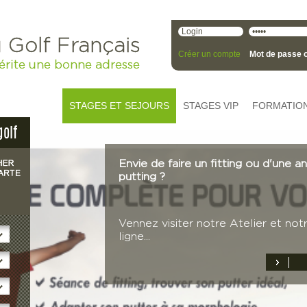
 Golf Français
Créer un compte
Mot de passe o
érite une bonne adresse
STAGES ET SEJOURS
STAGES VIP
FORMATIO
golf
Envie de faire un fitting ou d'une a
putting ?
Vennez visiter notre Atelier et not
ligne...