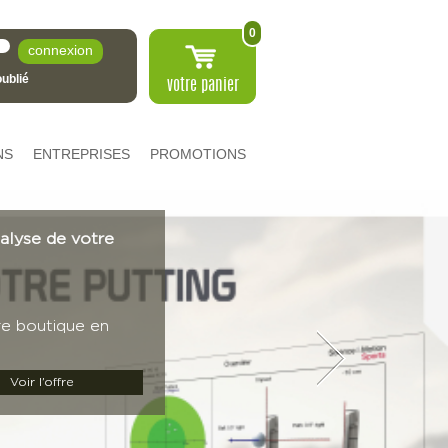
0
ublié
votre
panier
NS
ENTREPRISES
PROMOTIONS
nalyse de votre
re boutique en
Voir l’offre