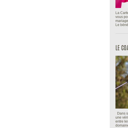
La Cart
vous pou
mariage
Le bénéf
LE C
Dans so
une véri
entre l
domaine 