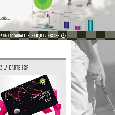
z un conseiller EGF +33 (0)9 52 333 333
Z LA CARTE EGF