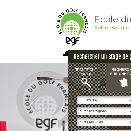
Ecole du
Votre swing m
Rechercher un stage de 