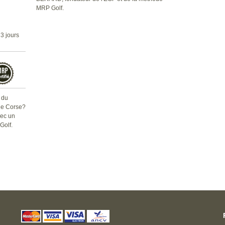
MRP Golf.
 3 jours
 du
de Corse?
vec un
Golf.