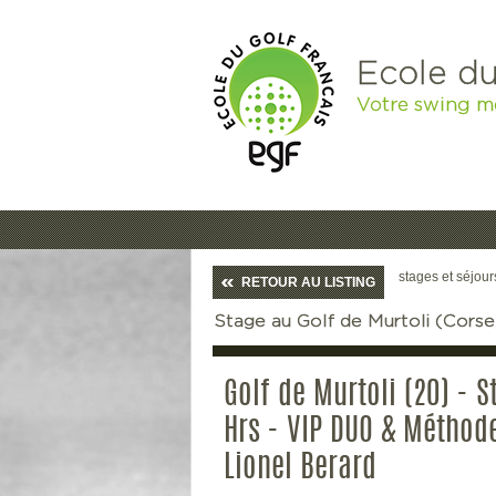
Ecole du
Votre swing m
stages et séjour
RETOUR AU LISTING
Stage au Golf de Murtoli (Cors
Golf de Murtoli (20) - S
Hrs - VIP DUO & Méthod
Lionel Berard