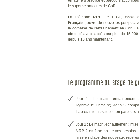
en ateliers practice et parcours accompa
le superbe parcours de Golf.
La méthode MRP de l'EGF,
Ecole 
Français
, ouvre de nouvelles perspecti
le domaine de l'entraînement en Golf.
Le
été testé avec succès par plus de 15 000
depuis 10 ans maintenant.
Le programme du stage de go
Jour 1 : Le matin, entraînement
Rythmique Primaire) dans 5 compa
L'après-midi, restitution en parcours
Jour 2 : Le matin, échauffement, mise
MRP 2 en fonction de vos besoins...
mise en place des nouveaux repères 