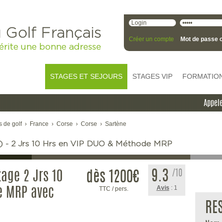
 Golf Français
Créer un compte
Mot de passe o
érite une bonne adresse
STAGES ET SEJOURS
STAGES VIP
FORMATIO
Appele
s de golf
›
France
›
Corse
›
Corse
›
Sartène
e) - 2 Jrs 10 Hrs en VIP DUO & Méthode MRP
9.3
/10
tage 2 Jrs 10
dès 1200
€
Avis
: 1
TTC / pers.
e MRP avec
RE