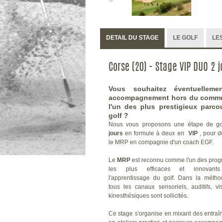
DETAIL DU STAGE
LE GOLF
LES
Corse (20) - Stage VIP DUO 2 
Vous souhaitez éventuelleme
accompagnement hors du comm
l'un des plus prestigieux parco
golf ?
Nous vous proposons une étape de g
jours
en formule à deux en
VIP
, pour d
le MRP en compagnie d'un coach EGF.
Le
MRP
est reconnu comme l'un des pro
les plus efficaces et innovant
l'apprentissage du golf.
Dans la méthod
tous les canaux sensoriels, auditifs, vi
kinesthésiques sont sollicités.
Ce stage s'organise en mixant des entra