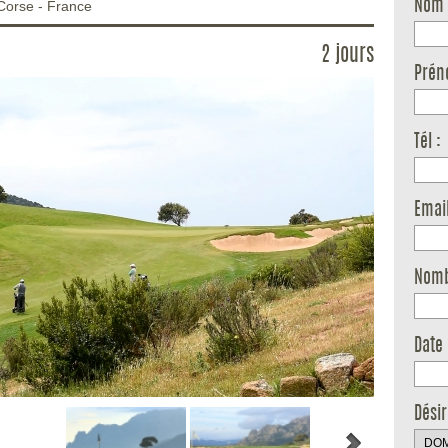
Corse
-
France
Nom 
2 jours
Prén
Tél :
Email
Nomb
Date 
Dési