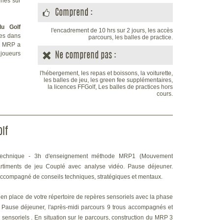
gnés sur
Comprend :
du Golf
l'encadrement de 10 hrs sur 2 jours, les accès
ves dans
parcours, les balles de practice.
 MRP a
 joueurs
Ne comprend pas :
l'hébergement, les repas et boissons, la voiturette,
les balles de jeu, les green fee supplémentaires,
la licences FFGolf, Les balles de practices hors
cours.
lf
 technique - 3h d'enseignement méthode MRP1 (Mouvement
rtiments de jeu Couplé avec analyse vidéo.
Pause déjeuner.
 accompagné de conseils techniques, stratégiques et mentaux.
 en place de votre répertoire de repères sensoriels avec la phase
 Pause déjeuner, l'après-midi parcours 9 trous accompagnés et
sensoriels .
En situation sur le parcours, construction du MRP 3