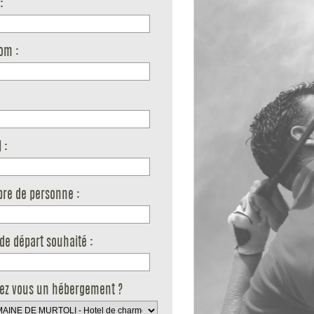
:
om :
 :
re de personne :
de départ souhaité :
rez vous un hébergement ?