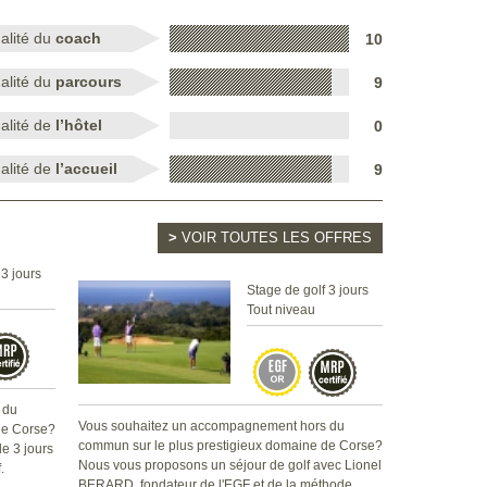
alité du
coach
10
alité du
parcours
9
alité de
l’hôtel
0
alité de
l’accueil
9
>
VOIR TOUTES LES OFFRES
 3 jours
Stage de golf 3 jours
Tout niveau
 du
Vous souhaitez un accompagnement hors du
de Corse?
commun sur le plus prestigieux domaine de Corse?
e 3 jours
Nous vous proposons un séjour de golf avec Lionel
.
BERARD, fondateur de l'EGF et de la méthode