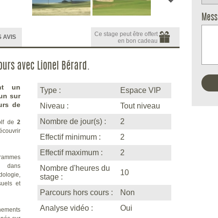
Mess
Ce stage peut être offert
 AVIS
en bon cadeau
jours avec Lionel Bérard.
nt un
Type :
Espace VIP
un sur
urs de
Niveau :
Tout niveau
Nombre de jour(s) :
2
olf de
2
écouvrir
Effectif minimum :
2
Effectif maximum :
2
grammes
s dans
Nombre d'heures du
10
ologie,
stage :
suels et
Parcours hors cours :
Non
Analyse vidéo :
Oui
înements