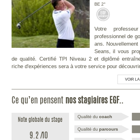
BE 2°
Votre professeu
professionnel de go
ans. Nouvellement 
Seans, il vous pr
de qualité. Certifié TPI Niveau 2 et diplômé entraîne
riche d'expériences sera à votre service pour découvrir 
VOIR LA
Ce qu’en pensent
nos stagiaires EGF..
Qualité du
coach
Note globale du stage
Qualité du
parcours
9.2
/
10