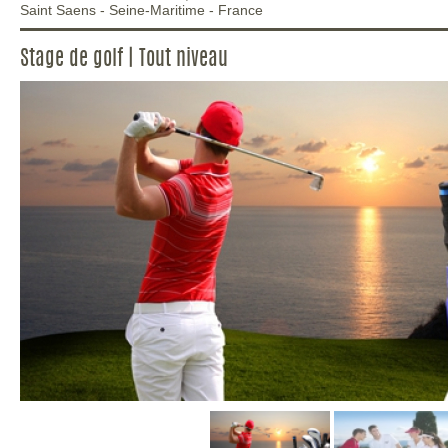
Saint Saens
-
Seine-Maritime
-
France
Stage de golf | Tout niveau