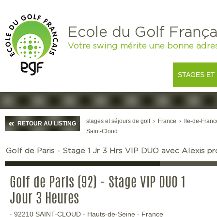
Ecole du Golf França
Votre swing mérite une bonne adre
STAGES ET
stages et séjours de golf
›
France
›
Ile-de-Franc
RETOUR AU LISTING
Saint-Cloud
Golf de Paris - Stage 1 Jr 3 Hrs VIP DUO avec Alexis p
Golf de Paris (92) - Stage VIP DUO 1
Jour 3 Heures
-
92210
SAINT-CLOUD
-
Hauts-de-Seine
-
France