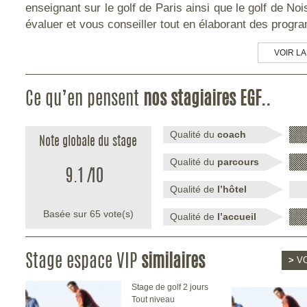
enseignant sur le golf de Paris ainsi que le golf de Noi
évaluer et vous conseiller tout en élaborant des progr
VOIR LA
Ce qu’en pensent
nos stagiaires EGF..
Qualité du
coach
Note globale du stage
Qualité du
parcours
9.1
/
10
Qualité de
l’hôtel
Basée sur
65
vote(s)
Qualité de
l’accueil
Stage espace VIP
similaires
>
VO
Stage de golf 2 jours
Tout niveau