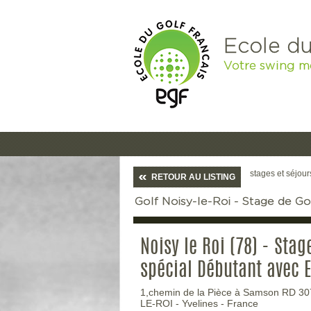
Ecole du
Votre swing m
stages et séjour
RETOUR AU LISTING
Golf Noisy-le-Roi - Stage de Gol
Noisy le Roi (78) - Stag
spécial Débutant avec 
1,chemin de la Pièce à Samson RD 30
LE-ROI
-
Yvelines
-
France