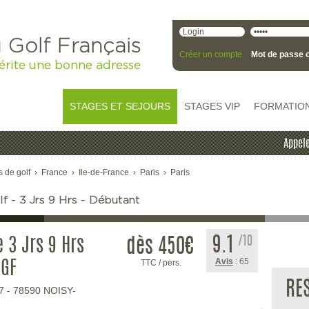
 Golf Français
Créer un compte
Mot de passe o
érite une bonne adresse
STAGES ET SEJOURS
STAGES VIP
FORMATIO
Appele
s de golf
›
France
›
Ile-de-France
›
Paris
›
Paris
f - 3 Jrs 9 Hrs - Débutant
9.1
/10
e 3 Jrs 9 Hrs
dès 450
€
Avis
: 65
TTC / pers.
EGF
RE
7
-
78590
NOISY-