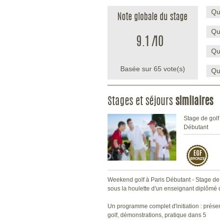
Qu
Note globale du stage
Qu
9.1
/
10
Qu
Basée sur
65
vote(s)
Qu
Stages et séjours
similaires
Stage de golf
Débutant
Weekend golf à Paris Débutant - Stage de 
sous la houlette d'un enseignant diplômé d
Un programme complet d'initiation : prése
golf, démonstrations, pratique dans 5