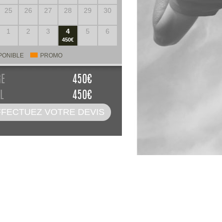
25
26
27
28
29
30
1
2
3
4
5
6
450€
PONIBLE
PROMO
GE
450
€
L
450
€