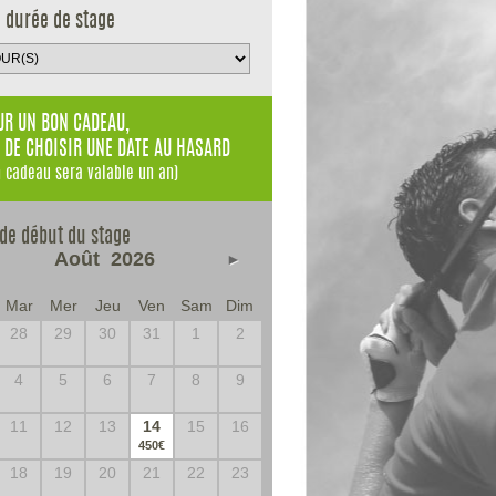
e durée de stage
R UN BON CADEAU,
 DE CHOISIR UNE DATE AU HASARD
n cadeau sera valable un an)
 de début du stage
Août
2026
►
Mar
Mer
Jeu
Ven
Sam
Dim
28
29
30
31
1
2
4
5
6
7
8
9
11
12
13
14
15
16
450€
18
19
20
21
22
23