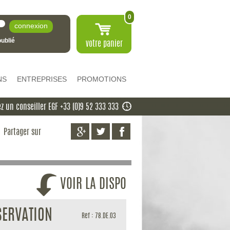
0
ublié
votre
panier
NS
ENTREPRISES
PROMOTIONS
z un conseiller EGF +33 (0)9 52 333 333
Partager sur
VOIR LA DISPO
SERVATION
Ref : 78.DE.03