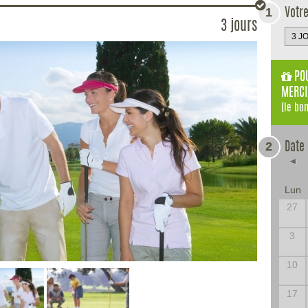
1
Votr
3 jours
POU
MERCI
(le bo
2
Date
◄
Lun
27
3
10
17