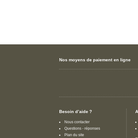
compartiments de jeu du putting au plein 
(putting, approche roulées, grands coups)
Nos moyens de paiement en ligne
Besoin d’aide ?
A
Nous contacter
Questions - réponses
Plan du site