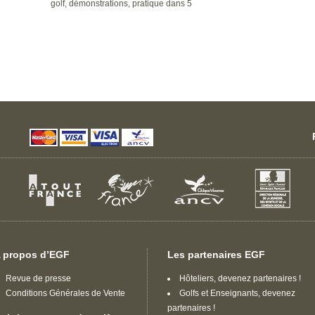
golf, démonstrations, pratique dans 5
swing
compartiments de jeu du putting au plein swing
.
(putting, approche roulées, grands coups).
 propos d’EGF
Les partenaires EGF
Revue de presse
Hôteliers, devenez partenaires !
Conditions Générales de Vente
Golfs et Enseignants, devenez
partenaires !