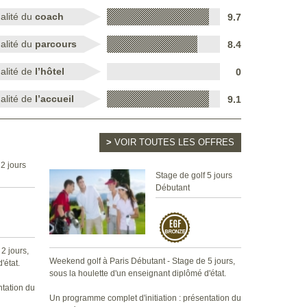
alité du
coach
9.7
alité du
parcours
8.4
alité de
l’hôtel
0
alité de
l’accueil
9.1
>
VOIR TOUTES LES OFFRES
 2 jours
Stage de golf 5 jours
Débutant
2 jours,
Weekend golf à Paris Débutant - Stage de 5 jours,
'état.
sous la houlette d'un enseignant diplômé d'état.
ntation du
Un programme complet d'initiation : présentation du