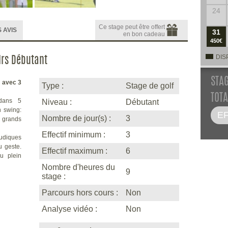
24
Ce stage peut être offert
 AVIS
31
en bon cadeau
450€
DIS
 Hrs Débutant
STA
 avec 3
Type :
Stage de golf
TOTA
 dans 5
Niveau :
Débutant
n swing:
Nombre de jour(s) :
3
 grands
Effectif minimum :
3
ludiques
 geste.
Effectif maximum :
6
u plein
Nombre d'heures du
9
stage :
Parcours hors cours :
Non
Analyse vidéo :
Non