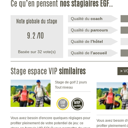
Ce qu’en pensent
nos stagiaires EGF..
Qualité du
coach
Note globale du stage
Qualité du
parcours
9.2
/
10
Qualité de
l’hôtel
Basée sur
32
vote(s)
Qualité de
l’accueil
Stage espace VIP
similaires
>
VO
Stage de golf 2 jours
Tout niveau
Vous avez besoin d'encore quelques réglages pour
Vous avez besoin d
profiter pleinement de votre potentiel de jeu: ce
profiter pleinement d