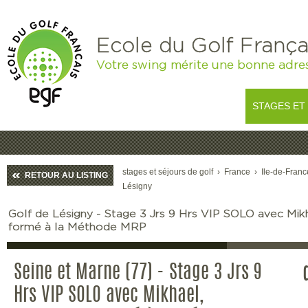
Ecole du Golf França
Votre swing mérite une bonne adre
STAGES ET
stages et séjours de golf
›
France
›
Ile-de-Franc
RETOUR AU LISTING
Lésigny
Golf de Lésigny - Stage 3 Jrs 9 Hrs VIP SOLO avec Mi
formé à la Méthode MRP
Seine et Marne (77) - Stage 3 Jrs 9
Hrs VIP SOLO avec Mikhael,