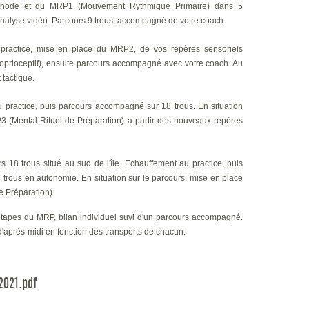
éthode et du MRP1 (Mouvement Rythmique Primaire) dans 5
analyse vidéo.
Parcours 9 trous, accompagné de votre coach.
 practice, mise en place du MRP2, de vos repères sensoriels
rioceptif), ensuite parcours accompagné avec votre coach.
Au
 tactique.
u practice, puis parcours accompagné sur 18 trous.
En situation
P3 (Mental Rituel de Préparation) à partir des nouveaux repères
s 18 trous situé au sud de l'île.
Echauffement au practice, puis
9 trous en autonomie.
En situation sur le parcours, mise en place
e Préparation)
tapes du MRP, bilan individuel suvi d'un parcours accompagné.
'après-midi en fonction des transports de chacun.
2021.pdf