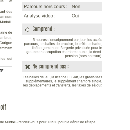
uels et
Parcours hors cours :
Non
ant des
Analyse vidéo :
Oui
parcours
urtoli.
Comprend :
aine de
ambres,
5 heures d'enseignement par jour, les accès
 Garigue
parcours, les balles de practice, le prêt du chariot,
l'hébergement en Bergerie privatisée pour le
, hammam
groupe en occupation chambre double, la demi-
pension (hors boisson).
ies qui
ce avant
Ne comprend pas :
TE
ur local
Les balles de jeu, la licence FFGolf, les green-fees
s envies
supplémentaires, le supplément chambre single,
les déplacements et transferts, les taxes de séjour.
s, nous
ner sous
 golf ou
locales,
olf
inclus.
de Murtoli - rendez-vous pour 13h30 pour le début de l'étape