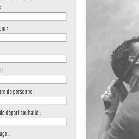
:
om :
 :
re de personne :
de départ souhaité :
age :