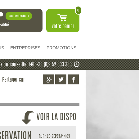
0
ublié
votre
panier
NS
ENTREPRISES
PROMOTIONS
z un conseiller EGF +33 (0)9 52 333 333
Partager sur
VOIR LA DISPO
SERVATION
Ref : 20.SEPE5J4N.05