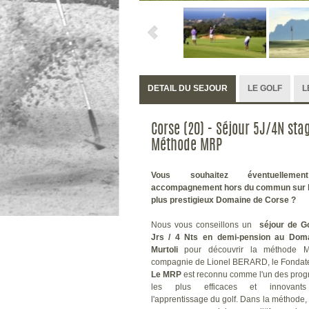
DETAIL DU SEJOUR
LE GOLF
L
Corse (20) - Séjour 5J/4N sta
Méthode MRP
Vous souhaitez éventuelleme
accompagnement hors du commun sur l
plus prestigieux Domaine de Corse ?
Nous vous
conseillons un
séjour de Go
Jrs / 4 Nts en demi-pension au Dom
Murtoli
pour découvrir la méthode 
compagnie de Lionel BERARD, le Fondate
Le MRP
est reconnu comme l'un des pro
les plus efficaces et innovant
l'apprentissage du golf.
Dans la méthode, 