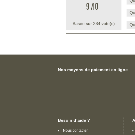
Qu
9
/
10
Qu
Basée sur
284
vote(s)
Qu
Nos moyens de paiement en ligne
Besoin d’aide ?
A
Nous contacter