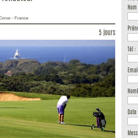
Nom 
Corse
-
France
Prén
5 jours
Tél :
Email
Nomb
Date 
Mess