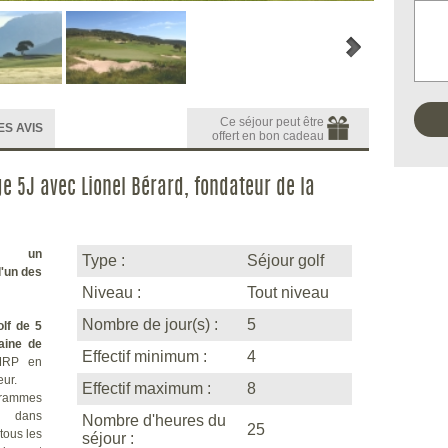
Ce séjour peut être
ES AVIS
offert en bon cadeau
ge 5J avec Lionel Bérard, fondateur de la
nt un
Type :
Séjour golf
'un des
Niveau :
Tout niveau
Nombre de jour(s) :
5
lf de 5
aine de
Effectif minimum :
4
MRP en
ur.
Effectif maximum :
8
grammes
s dans
Nombre d'heures du
25
tous les
séjour :