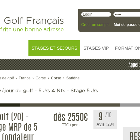
 Golf Français
Créer un compte
Mot de passe o
érite une bonne adresse
STAGES ET SEJOURS
STAGES VIP
FORMATIO
Appele
s de golf
›
France
›
Corse
›
Corse
›
Sartène
éjour de golf - 5 Jrs 4 Nts - Stage 5 Jrs
9
/10
lf (20) -
dès 2550
€
Avis
: 284
TTC / pers.
age MRP de 5
RE
, fondateur