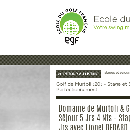
Ecole du
Votre swing m
stages et séjour
RETOUR AU LISTING
Golf de Murtoli (20) - Stage et S
Perfectionnement
Domaine de Murtoli & Go
Séjour 5 Jrs 4 Nts - St
Jrs avec Lionel BERARD