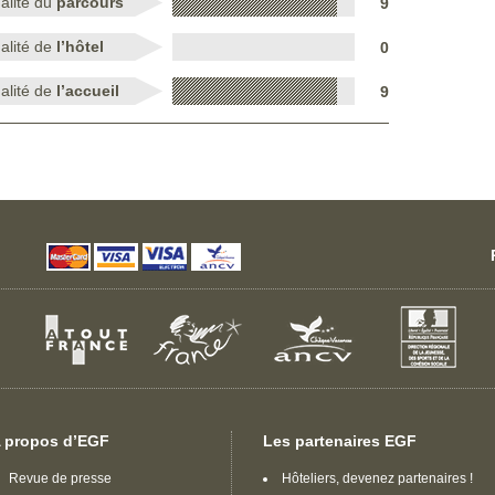
alité du
parcours
9
alité de
l’hôtel
0
alité de
l’accueil
9
 propos d’EGF
Les partenaires EGF
Revue de presse
Hôteliers, devenez partenaires !