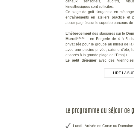
canaux sensoriels, auditifs, vis
kinesthésiques sont sollicités.
Ce stage de golf s'organise en mélange
entraînements en ateliers practice et 
accompagnés sur le superbe parcours de M
L'hébergement
des stagiaires sur le
Dom
Murtoli*****
en Bergerie de 4 à 5 ch
privatisée pour le groupe au milieu de la
avec une piscine privée, cuisine d'été
et accès à la grande plage de l'Erbaju.
Le petit déjeuner
avec des Viennoiser
vous seront livrés chaque matin sur pla
de vous adonner à votre sport favori...
LIRE LA SUI
Le dîner du soir
sera assuré par un traite
ou cuisiné par nos soins en fonction de
de chacun...
Si les restaurants sont toujours fermé
organisons une collation pour le déjeu
forme de panier repas à emporter sur le
d'assiette anglaise (salades, charcuteries 
Le programme du séjour de g
fromages...) à la Bergerie.
Fermeture du Domaine de Janvier à Mars 
Lundi : Arrivée en Corse au Domaine 