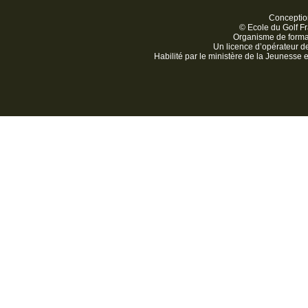
Conception
© Ecole du Golf Fr
Organisme de form
Un licence d’opérateur 
Habilité par le ministère de la Jeunesse