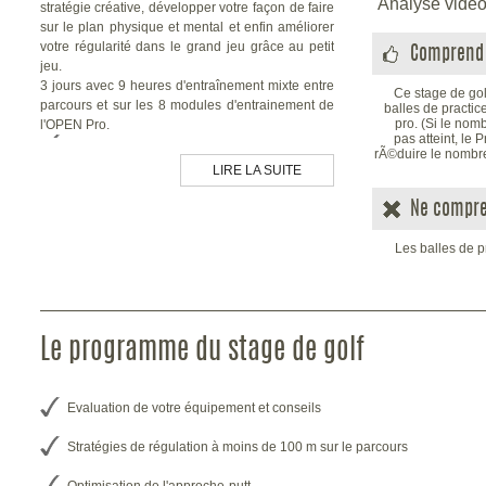
Analyse vidéo
stratégie créative, développer votre façon de faire
sur le plan physique et mental et enfin améliorer
votre régularité dans le grand jeu grâce au petit
Comprend 
jeu.
3 jours avec 9 heures d'entraînement mixte entre
Ce stage de go
parcours et sur les 8 modules d'entrainement de
balles de practic
pro. (Si le nom
l'OPEN Pro.
pas atteint, le
PUTTING :
Découvrez la force de l'intuition,
rÃ©duire le nombr
la lecture des greens...
LIRE LA SUITE
CHIPPING :
Vous allez améliorer l'approche-
Ne compre
putt...
Les balles de p
SORTIE DE BUNKER :
Grâce aux conseils
de notre coach EGF, les sorties de bunker de
green de fairway n'auront plus de secret pour
vous...
Le programme du stage de golf
WEDGING :
Le secteur du jeu de golf clé ou
les automatismes inconscients jouent un rôle
Evaluation de votre équipement et conseils
primordial. L'utilisation des 3 wedges d'un
sac pour 3 trajectoires différentes...
Stratégies de régulation à moins de 100 m sur le parcours
COUPS SPECIAUX
: Découvrez la force du