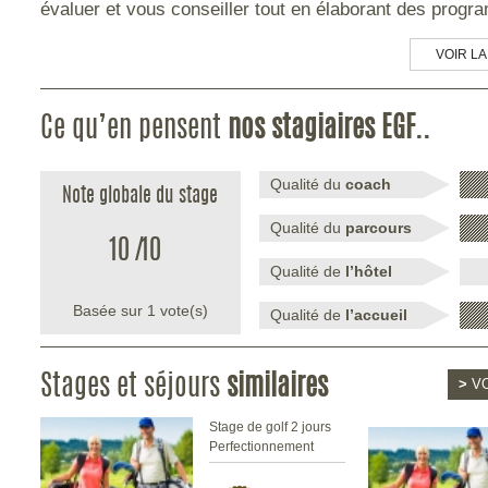
évaluer et vous conseiller tout en élaborant des progr
VOIR LA
Ce qu’en pensent
nos stagiaires EGF..
Qualité du
coach
Note globale du stage
Qualité du
parcours
10
/
10
Qualité de
l’hôtel
Basée sur
1
vote(s)
Qualité de
l’accueil
Stages et séjours
similaires
>
VO
Stage de golf 2 jours
Perfectionnement