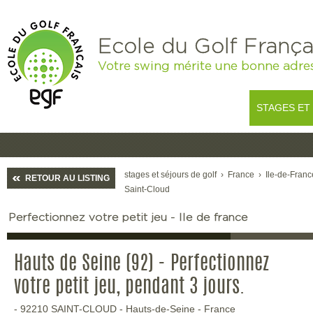
Ecole du Golf França
Votre swing mérite une bonne adre
STAGES ET
stages et séjours de golf
›
France
›
Ile-de-Franc
RETOUR AU LISTING
Saint-Cloud
Perfectionnez votre petit jeu - Ile de france
Hauts de Seine (92) - Perfectionnez
votre petit jeu, pendant 3 jours.
-
92210
SAINT-CLOUD
-
Hauts-de-Seine
-
France