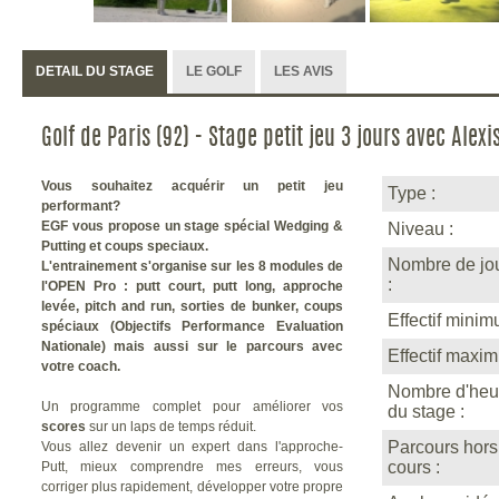
DETAIL DU STAGE
LE GOLF
LES AVIS
Golf de Paris (92) - Stage petit jeu 3 jours avec Alexis
Vous souhaitez acquérir un petit jeu
Type :
performant?
EGF vous propose un stage spécial Wedging &
Niveau :
Putting et coups speciaux.
Nombre de jou
L'entrainement s'organise sur les 8 modules de
:
l'OPEN Pro : putt court, putt long, approche
levée, pitch and run, sorties de bunker, coups
Effectif minim
spéciaux (Objectifs Performance Evaluation
Nationale) mais aussi sur le parcours avec
Effectif maxi
votre coach.
Nombre d'heu
Un programme complet pour améliorer vos
du stage :
scores
sur un laps de temps réduit.
Parcours hors
Vous allez devenir un expert dans l'approche-
cours :
Putt, mieux comprendre mes erreurs, vous
corriger plus rapidement, développer votre propre