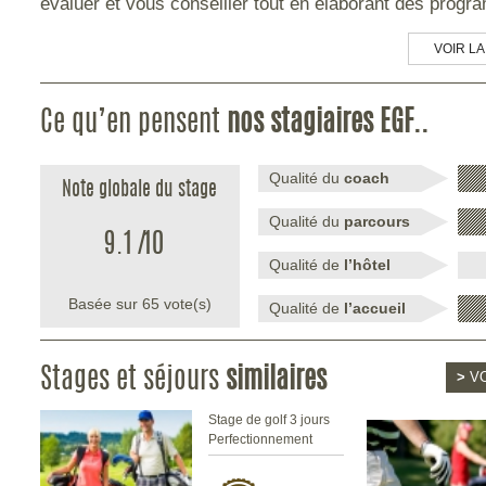
évaluer et vous conseiller tout en élaborant des progr
VOIR LA
Ce qu’en pensent
nos stagiaires EGF..
Qualité du
coach
Note globale du stage
Qualité du
parcours
9.1
/
10
Qualité de
l’hôtel
Basée sur
65
vote(s)
Qualité de
l’accueil
Stages et séjours
similaires
>
VO
Stage de golf 3 jours
Perfectionnement