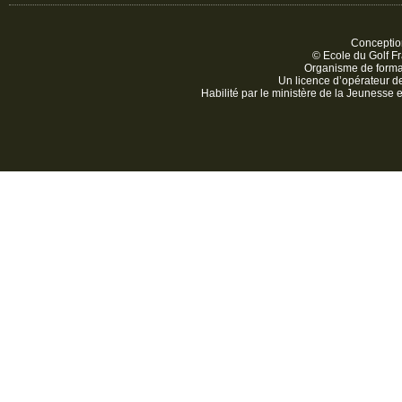
Conception
© Ecole du Golf Fr
Organisme de form
Un licence d’opérateur 
Habilité par le ministère de la Jeunesse