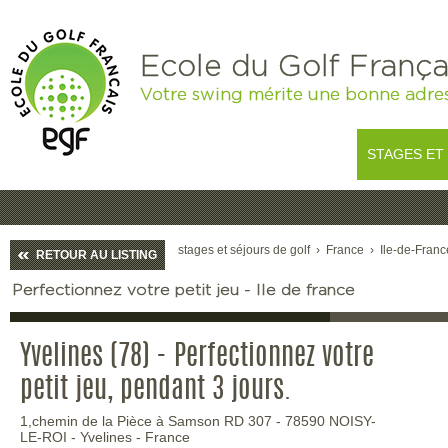
Ecole du Golf França
Votre swing mérite une bonne adre
STAGES ET
stages et séjours de golf
›
France
›
Ile-de-Franc
RETOUR AU LISTING
Perfectionnez votre petit jeu - Ile de france
Yvelines (78) - Perfectionnez votre
petit jeu, pendant 3 jours.
1,chemin de la Pièce à Samson RD 307
-
78590
NOISY-
LE-ROI
-
Yvelines
-
France