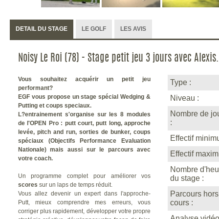
DETAIL DU STAGE
LE GOLF
LES AVIS
Noisy Le Roi (78) - Stage petit jeu 3 jours avec Alexis.
Vous souhaitez acquérir un petit jeu
Type :
performant?
EGF vous propose un stage spécial Wedging &
Niveau :
Putting et coups speciaux.
Nombre de jou
L?entrainement s'organise sur les 8 modules
:
de l'OPEN Pro : putt court, putt long, approche
levée, pitch and run, sorties de bunker, coups
Effectif minim
spéciaux (Objectifs Performance Evaluation
Nationale) mais aussi sur le parcours avec
Effectif maxi
votre coach.
Nombre d'heu
Un programme complet pour améliorer vos
du stage :
scores
sur un laps de temps réduit.
Parcours hors
Vous allez devenir un expert dans l'approche-
cours :
Putt, mieux comprendre mes erreurs, vous
corriger plus rapidement, développer votre propre
Analyse vidéo