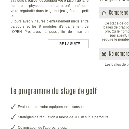
stratégie créative, développer votre façon de faire
sur le plan physique et mental et enfin améliorer
votre régularité dans le grand jeu grâce au petit
Comprend 
jeu.
3 jours avec 9 heures d'entraînement mixte entre
Ce stage de go
parcours et les 8 modules d'entrainement de
balles de practi
pro. (Si le nom
l'OPEN Pro, avec la possibilité de mise en
pas atteint,
situation libre sur les instalations en dehors des
réduire le nombr
cours.
LIRE LA SUITE
PUTTING :
Découvrez la force de l?intuition,
la lecture des greens...
Ne compre
CHIPPING :
Vous allez améliorer l'approche-
Les balles de p
putt...
SORTIE DE BUNKER :
Grâce aux conseils
de notre coach EGF, les sorties de bunker de
Le programme du stage de golf
green de fairway n'auront plus de secret pour
vous...
Evaluation de votre équipement et conseils
WEDGING :
Le secteur du jeu de golf clé ou
les automatismes inconscients jouent un rôle
Stratégies de régulation à moins de 100 m sur le parcours
primordial. L'utilisation des 3 wedges d'un
sac pour 3 trajectoires différentes...
Optimisation de l'approche-putt