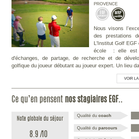
PROVENCE
Nous visons l’exce
des prestations 
L'Institut Golf EGF
école : elle est 
d'échanges, de partage, de recherche et de dével
golfique du joueur débutant au joueur expert. Un lieu da
VOIR LA
Ce qu’en pensent
nos stagiaires EGF..
Qualité du
coach
Note globale du séjour
Qualité du
parcours
8.9
/
10