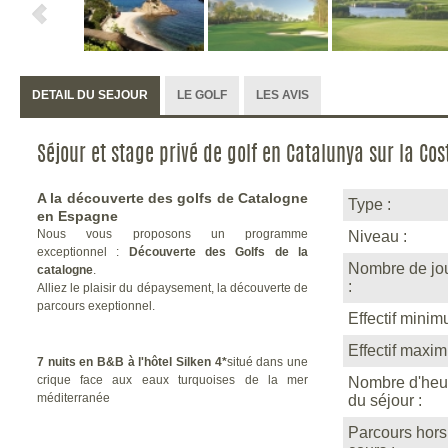
DETAIL DU SEJOUR
LE GOLF
LES AVIS
Séjour et stage privé de golf en Catalunya sur la Co
A la découverte des golfs de Catalogne
Type :
en Espagne
Nous vous proposons un programme
Niveau :
exceptionnel :
Découverte des Golfs de la
Nombre de jou
catalogne
.
:
Alliez le plaisir du dépaysement, la découverte de
parcours exeptionnel.
Effectif minim
Effectif maxi
7
nuits en B&B à l'hôtel Silken 4*
situé dans une
crique face aux eaux turquoises de la mer
Nombre d'heu
méditerranée
du séjour :
Parcours hors