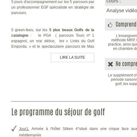
cours :
5 jours d'accompagnement sur les 5 parcours par
un professionnel EGF spécialiste en stratégie de
Analyse vidéo
parcours.
Comprend 
5 green-fees, sur les
5 plus beaux Golfs de la
catalogne
: le PGA ( parcours Tour) nº 1
L'enseignem
méthode MRP, L
espagnol, un vrai délice, les « Links du Golf
practice, ainsi q
Emporda. » et le spectaculaire parcours de Mas
en chambre do
Nou...
LIRE LA SUITE
Ne compre
Références incontestées de l'European Tour, ces
parcours combleront les joueurs de tout niveaux.
Le supplément cha
période saisonni
(programme pouvant être sujet à modification en
golf, les su
fonction de la fréquentation et du calendrier des
compétitions)
Le programme du séjour de golf
Jour1.
Arrivée à l'hôtel Silken 4*situé dans une crique face a
méditerranée