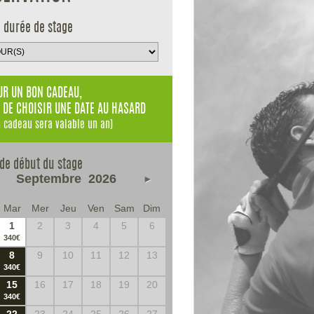
e durée de stage
R UN BON CADEAU,
 DE CHOISIR UNE DATE AU HASARD
n cadeau sera valable un an)
 de début du stage
Septembre
2026
►
Mar
Mer
Jeu
Ven
Sam
Dim
1
2
3
4
5
6
340€
8
9
10
11
12
13
340€
15
16
17
18
19
20
340€