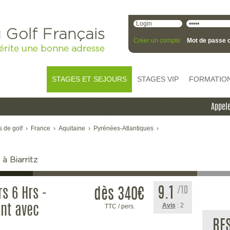
 Golf Français
Créer un compte
Mot de passe o
érite une bonne adresse
STAGES ET SEJOURS
STAGES VIP
FORMATIO
Appele
s de golf
›
France
›
Aquitaine
›
Pyrénées-Atlantiques
›
à Biarritz
9.1
/10
rs 6 Hrs -
dès 340
€
Avis
: 2
TTC / pers.
nt avec
RE