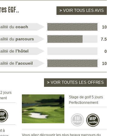
res EGF..
>
VOIR TOUS LES AVIS
alité du
coach
10
alité du
parcours
7.5
alité de
l’hôtel
0
alité de
l’accueil
10
>
VOIR TOUTES LES OFFRES
 2 jours
Stage de golf 5 jours
ment
Perfectionnement
nt à
Vous allez découvrir les plus beaux parcours du