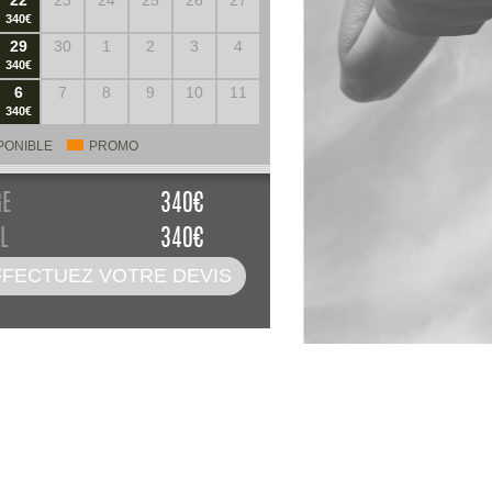
22
23
24
25
26
27
340€
29
30
1
2
3
4
340€
6
7
8
9
10
11
340€
PONIBLE
PROMO
GE
340
€
L
340
€