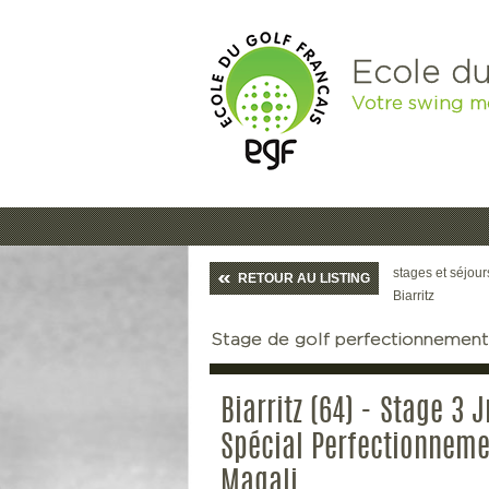
Ecole du
Votre swing m
stages et séjour
RETOUR AU LISTING
Biarritz
Stage de golf perfectionnement 
Biarritz (64) - Stage 3 J
Spécial Perfectionneme
Magali