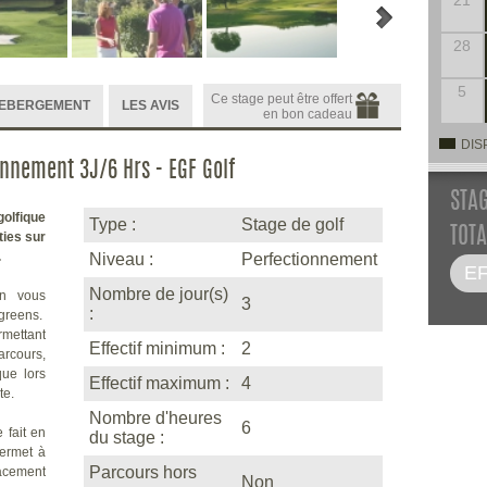
21
28
5
Ce stage peut être offert
HEBERGEMENT
LES AVIS
en bon cadeau
DIS
ionnement 3J/6 Hrs - EGF Golf
STA
olfique
Type :
Stage de golf
TOTA
ties sur
.
Niveau :
Perfectionnement
Nombre de jour(s)
en vous
3
:
 greens.
rmettant
Effectif minimum :
2
arcours,
que lors
Effectif maximum :
4
te.
Nombre d'heures
6
 fait en
du stage :
ermet à
Parcours hors
cacement
Non