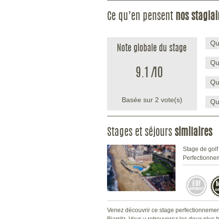
Ce qu’en pensent
nos stagiai
Qu
Note globale du stage
Qu
9.1
/
10
Qu
Basée sur
2
vote(s)
Qu
Stages et séjours
similaires
Stage de golf
Perfectionne
Venez découvrir ce stage perfectionneme