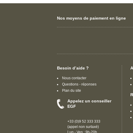
Nos moyens de paiement en ligne
Besoin d’aide ?
A
Nous contacter
Questions - réponses
Plan du site
R
Appelez un conseiller
EGF
+33 (0)9 52 333 333
(appel non surtaxé)
Lun - Ven : 9h-20h