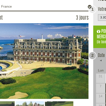
-
France
1
Votr
nt
3 jours
POU
MERCI
(le bo
2
Date
◄
Lun
31
7
14