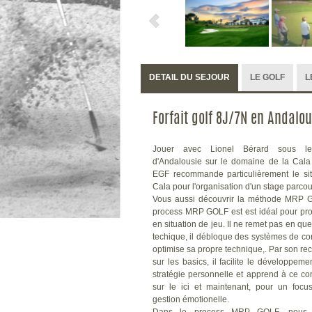
DETAIL DU SEJOUR
LE GOLF
L
Forfait golf 8J/7N en Andalo
Jouer avec Lionel Bérard sous le
d'Andalousie sur le domaine de la Cala
EGF recommande particulièrement le sit
Cala pour l'organisation d'un stage parcou
Vous aussi découvrir la méthode MRP G
process MRP GOLF est est idéal pour pr
en situation de jeu. Il ne remet pas en que
techique, il débloque des systèmes de con
optimise sa propre technique,. Par son re
sur les basics, il facilite le développeme
stratégie personnelle et apprend à ce co
sur le ici et maintenant, pour un focu
gestion émotionelle.