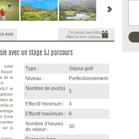
Ce séjour peut être
ES AVIS
offert en bon cadeau
usie avec un stage 5J parcours
 soleil
Type :
Séjour golf
 Resort.
e de la
Niveau :
Perfectionnement
rs.
Nombre de jour(s)
OLF, le
5
:
ogresser
stion sa
Effectif minimum :
4
trôle et
centrage
Effectif maximum :
6
nt d'une
ncentrer
Nombre d'heures
30
s sur la
du séjour :