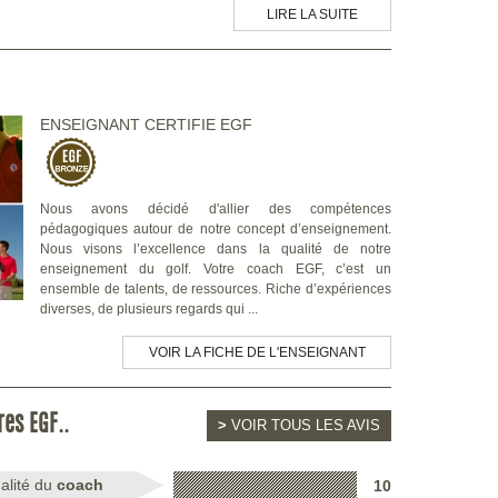
tons l?
LIRE LA SUITE
ser ses
rchons à
réativité
nnel qui
ENSEIGNANT CERTIFIE EGF
ontrôles
ement à
Nous avons décidé d'allier des compétences
ajouter
pédagogiques autour de notre concept d’enseignement.
 apporte
Nous visons l’excellence dans la qualité de notre
mple et
enseignement du golf. Votre coach EGF, c’est un
 plus de
ensemble de talents, de ressources. Riche d’expériences
diverses, de plusieurs regards qui ...
endre à
VOIR LA FICHE DE L'ENSEIGNANT
ce corps
es sans
LF nous
res EGF..
e afin de
>
VOIR TOUS LES AVIS
ensions
alité du
coach
un peut
10