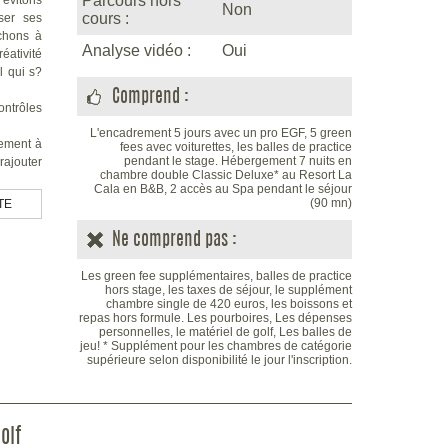
Parcours hors
vitons
Non
cours :
ser ses
rchons à
Analyse vidéo :
Oui
réativité
l qui s?
Comprend :
ontrôles
L'encadrement 5 jours avec un pro EGF, 5 green
ement à
fees avec voiturettes, les balles de practice
pendant le stage. Hébergement 7 nuits en
ajouter
chambre double Classic Deluxe* au Resort La
Cala en B&B, 2 accès au Spa pendant le séjour
s simple
(90 mn)
TE
ant plus
es.
Ne comprend pas :
endre à
ce corps
Les green fee supplémentaires, balles de practice
es sans
hors stage, les taxes de séjour, le supplément
chambre single de 420 euros, les boissons et
repas hors formule. Les pourboires, Les dépenses
 énergie
personnelles, le matériel de golf, Les balles de
ie dans
jeu! * Supplément pour les chambres de catégorie
ales et
supérieure selon disponibilité le jour l'inscription.
un peut
olf