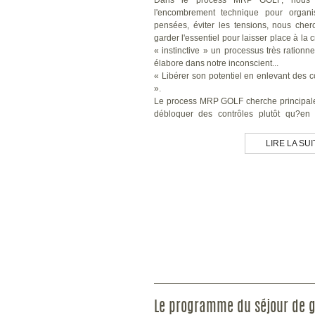
Dans le process MRP GOLF, nous é
l'encombrement technique pour organi
pensées, éviter les tensions, nous che
garder l'essentiel pour laisser place à la c
« instinctive » un processus très rationne
élabore dans notre inconscient...
« Libérer son potentiel en enlevant des c
».
Le process MRP GOLF cherche principal
débloquer des contrôles plutôt qu?en r
pour développer son propre potentiel.
Il apporte un fonctionnement du corps plu
LIRE LA SUI
et favorise l?autonomie du joueur apport
de plaisir et moins de contraintes physiqu
Pratiquer le MRP GOLF c'est appr
observer le langage du corps et mettre 
en mouvement avec ses propres ressourc
modélisation technique.
Le MRP GOLF nous invite à utiliser notre
avec justesse afin de jouer en harmon
toutes nos dimensions physiques, ment
tactiques.
Il peut être accessible à tous, chac
l'adapter et quel que soit son niveau.
Le programme du séjour de g