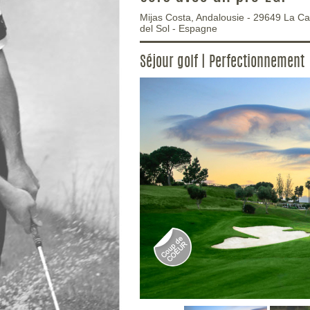
Mijas Costa, Andalousie
-
29649
La Ca
del Sol
-
Espagne
Séjour golf | Perfectionnement