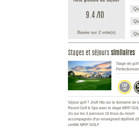
Note globale du séjour
l'adapter et quel que soit son niveau.
Qu
9.4
/
10
Qu
Basée sur
2
vote(s)
Qu
Stages et séjours
similaires
Stage de golf
Perfectionne
Séjour golf 7 Jrs/6 Nts sur le domaine de 
Resort Golf & Spa avec le stage MRP GOL
Jrs sur les 3 parcours 18 trous du resort
accompagnés d'un enseignant diplômé d'E
certifié MRP GOLF.