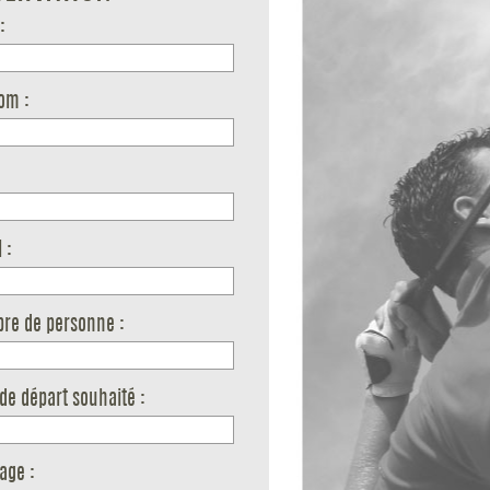
:
om :
 :
re de personne :
de départ souhaité :
age :