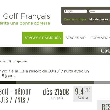
 Golf Français
Créer un compte
Mot de passe o
érite une bonne adresse
STAGES ET SEJOURS
STAGES VIP
FORMATIO
Appele
s de golf
›
Espagne
 golf à la Cala resort de 8Jrs / 7 nuits avec un
5 jours.
9.4
/10
Sol) - Séjour
dès 2150
€
Avis
: 2
TTC / pers.
Jrs / 7Nts /
RE