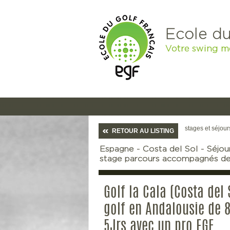
Ecole du
Votre swing m
stages et séjour
RETOUR AU LISTING
Espagne - Costa del Sol - Séjour
stage parcours accompagnés de 
Golf la Cala (Costa del 
golf en Andalousie de 8
5Jrs avec un pro EGF