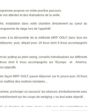
ment et
rties de
rogramme propose un mixte practice parcours.
pour que
 vos attentes et des réalisations de la veille.
ur mieux
he, installation dans votre chambre directement au coeur du
mensions
rogramme de stage lors de l'appéritif.
er votre
ctions à
eures à la découverte de la méthode MRP GOLF, dans tous les
déjeuner, puis, départ pour 18 trous dont 9 trous accompagnés
e soleil
 Resort.
e de la
du putting au plein swing, conseils individualisés sur différents
rs.
 trous dont 9 trous accompagnés sur l'Europa et America.
OLF, le
os objectifs.
sser en
stion sa
ls façon MRP GOLF, pause déjeuner sur le pouce puis 18 trous
contrôle
on maîtrise des routines mentales...
Par son
lite le
ramme, prolonger ou racourcir les séances d'entraînements avec
elle et
 entraînement sur les coups de wedging » ou tout autre objectif...
ntenant,
é en fonction de votre niveau ainsi que des compétitions et