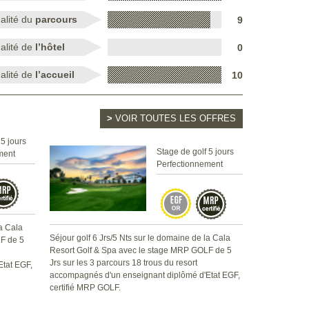
alité du
parcours
9
alité de
l’hôtel
0
alité de
l’accueil
10
>
VOIR TOUTES LES OFFRES
 5 jours
Stage de golf 5 jours
ment
Perfectionnement
la Cala
Séjour golf 6 Jrs/5 Nts sur le domaine de la Cala
F de 5
Resort Golf & Spa avec le stage MRP GOLF de 5
Jrs sur les 3 parcours 18 trous du resort
tat EGF,
accompagnés d'un enseignant diplômé d'Etat EGF,
certifié MRP GOLF.