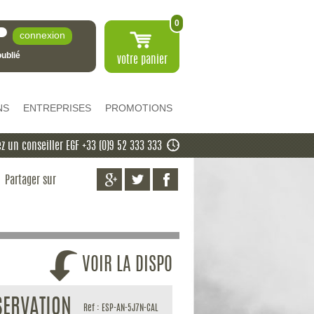
0
ublié
votre
panier
NS
ENTREPRISES
PROMOTIONS
z un conseiller EGF +33 (0)9 52 333 333
Partager sur
VOIR LA DISPO
SERVATION
Ref : ESP-AN-5J7N-CAL