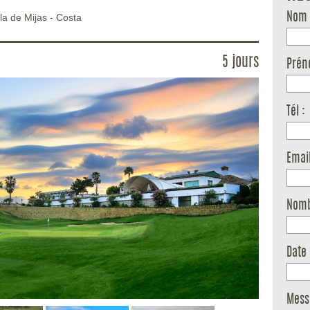
la de Mijas
-
Costa
Nom 
5 jours
Prén
Tél :
Email
Nomb
Date 
Mess