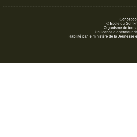
Conception
© Ecole du Golf Fr
Organisme de form
Un licence d’opérateur 
Habilité par le ministère de la Jeunesse