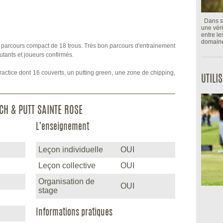
Dans so
une véri
entre l
domaine 
n parcours compact de 18 trous. Très bon parcours d'entrainement
tants et joueurs confirmés.
actice dont 16 couverts, un putting green, une zone de chipping,
UTILI
CH & PUTT SAINTE ROSE
L’enseignement
Leçon individuelle
OUI
Leçon collective
OUI
Organisation de
OUI
stage
Informations pratiques