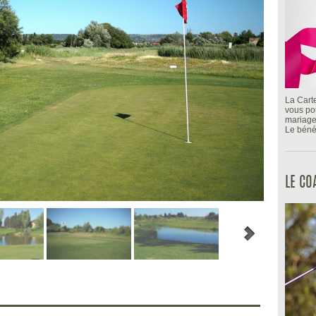
La Cart
vous pou
mariage
Le bénéf
LE C