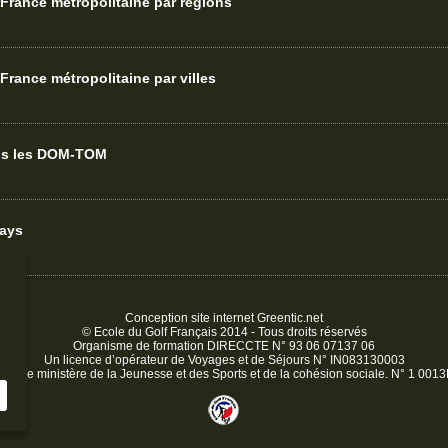
France métropolitaine par regions
France métropolitaine par villes
ans les DOM-TOM
pays
Conception site internet
Greentic.net
© Ecole du Golf Français 2014 - Tous droits réservés
Organisme de formation DIRECCTE N° 93 06 07137 06
Un licence d’opérateur de Voyages et de Séjours N° IN083130003
é par le ministère de la Jeunesse et des Sports et de la cohésion sociale. N° 1 00