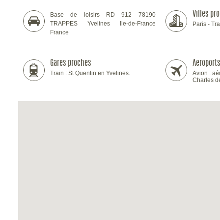
Villes pr
Base de loisirs RD 912 78190
TRAPPES Yvelines Ile-de-France
Paris - Tr
France
Gares proches
Aeroport
Train : St Quentin en Yvelines.
Avion : aé
Charles d