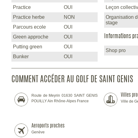
Practice
OUI
Leçon collecti
Practice herbe
NON
Organisation 
stage
Parcours ecole
OUI
Informations pr
Green approche
OUI
Putting green
OUI
Shop pro
Bunker
OUI
COMMENT ACCÉDER AU GOLF DE SAINT GENIS
Villes pr
Route de Meyrin 01630 SAINT GENIS
POUILLY Ain Rhône-Alpes France
Ville de 
Aeroports proches
Genève