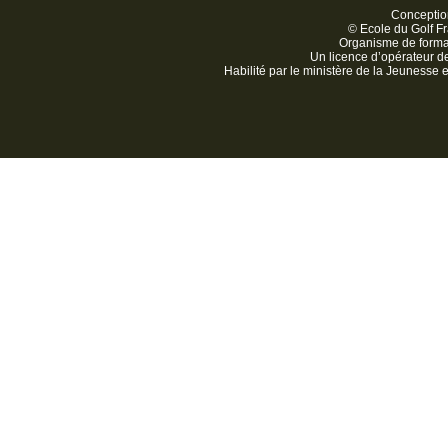
Conception
© Ecole du Golf Fr
Organisme de form
Un licence d’opérateur 
Habilité par le ministère de la Jeunesse