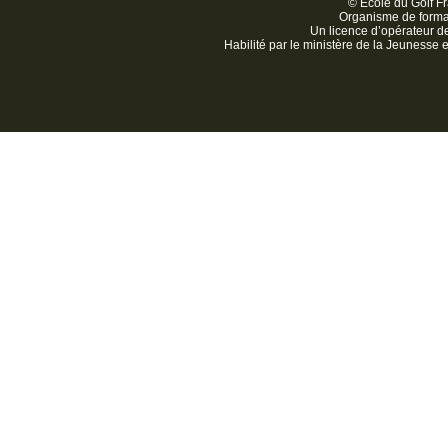
© Ecole du Golf Fr
Organisme de form
Un licence d’opérateur 
Habilité par le ministère de la Jeunesse