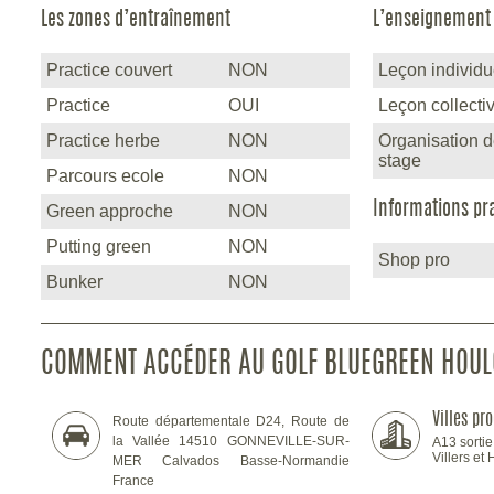
Les zones d’entraînement
L’enseignement
Practice couvert
NON
Leçon individu
Practice
OUI
Leçon collecti
Practice herbe
NON
Organisation 
stage
Parcours ecole
NON
Informations pr
Green approche
NON
Putting green
NON
Shop pro
Bunker
NON
COMMENT ACCÉDER AU GOLF BLUEGREEN HOUL
Villes pr
Route départementale D24, Route de
la Vallée 14510 GONNEVILLE-SUR-
A13 sorti
Villers et
MER Calvados Basse-Normandie
France