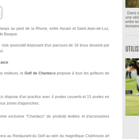
Dans so
une véri
entre l
domaine 
ways au pied de la Rhune, entre Ascain et Saint-Jean-de-Luz,
te Basque.
 club associatif disposant d'un parcours de 18 trous dessiné par
UTILI
uz.
taco
x visiteurs, le
Golf de Chantaco
propose à tous les golfeurs de
co dispose d'un practice avec 4 postes couverts et 15 postes en
 deux zones d'approches.
me exclusive "Chantaco" de produits textiles et d'accessoires
llera au Restaurant du Golf au sein du magnifique Clubhouse art