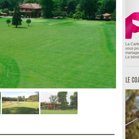
La Cart
vous pou
mariage
Le bénéf
LE C